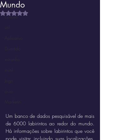
Mundo
Instrutivo
Avaliado com NaN de 5 estrelas.
curioso
útil
Aplicativo
Divertido
estranho
inútil
Jogo
ócio
Marketin'
Um banco de dados pesquisável de mais 
de 6000 labirintos ao redor do mundo. 
Há informações sobre labirintos que você 
pode visitar, incluindo suas localizações, 