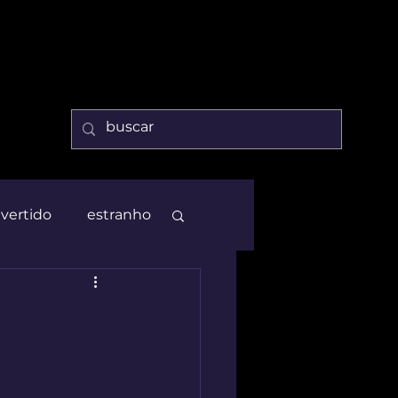
ivertido
estranho