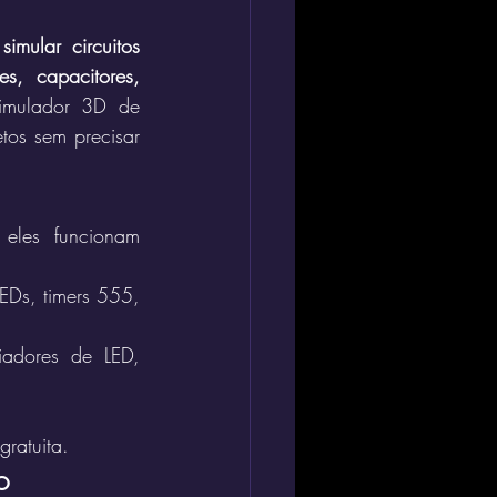
mular circuitos 
s, capacitores, 
imulador 3D de 
tos sem precisar 
eles funcionam 
EDs, timers 555, 
adores de LED, 
gratuita.
o