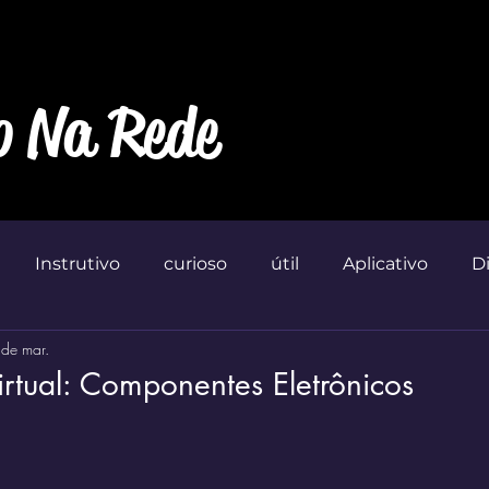
o Na Rede
Instrutivo
curioso
útil
Aplicativo
D
de mar.
Marketin'
irtual: Componentes Eletrônicos
 de 5 estrelas.