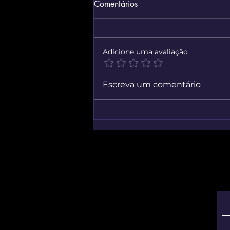
Comentários
Adicione uma avaliação
Simulador Virtual De Reparo
Escreva um comentário
Mecânico