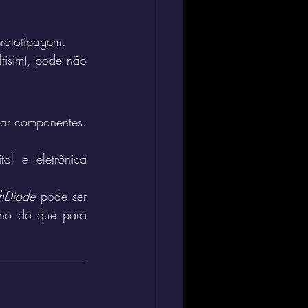
prototipagem.
tisim), pode não 
rar componentes.
al e eletrônica 
hDiode
 pode ser 
no do que para 