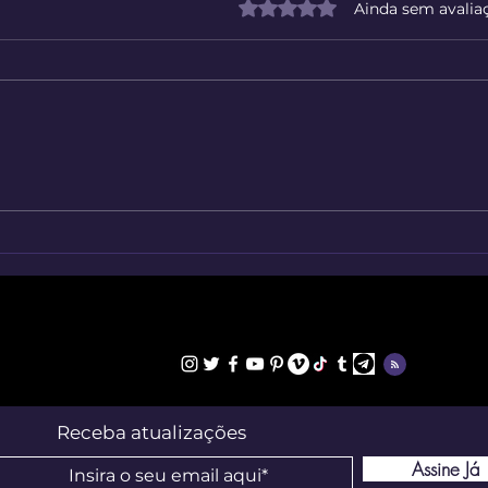
Avaliado com 0 de 5 estrelas
Ainda sem avalia
Figu
Atlas Histórico Mundial
Interativo desde 3000 a.C.
Receba atualizações
Assine Já