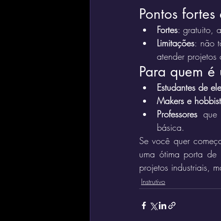
Pontos fortes 
Fortes
: gratuito,
Limitações
: não t
atender projetos
Para quem é ú
Estudantes de ele
Makers e hobbis
Professores
 que 
básica.
Se você quer começar 
uma ótima porta de 
projetos industriais, 
Instrutivo