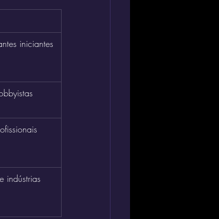
ntes iniciantes
obbyistas
ofissionais
e indústrias