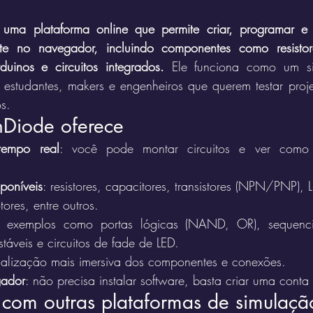
uma plataforma online que permite criar, programar e si
nte no navegador, incluindo componentes como resistore
rduinos e circuitos integrados.
 Ele funciona como um s
estudantes, makers e engenheiros que querem testar proje
s.
Diode oferece
tempo real
: você pode montar circuitos e ver como 
poníveis
: resistores, capacitores, transistores (NPN/PNP), L
ores, entre outros.
: exemplos como portas lógicas (NAND, OR), sequenci
stáveis e circuitos de fade de LED.
sualização mais imersiva dos componentes e conexões.
gador
: não precisa instalar software, basta criar uma conta 
om outras plataformas de simulaçã