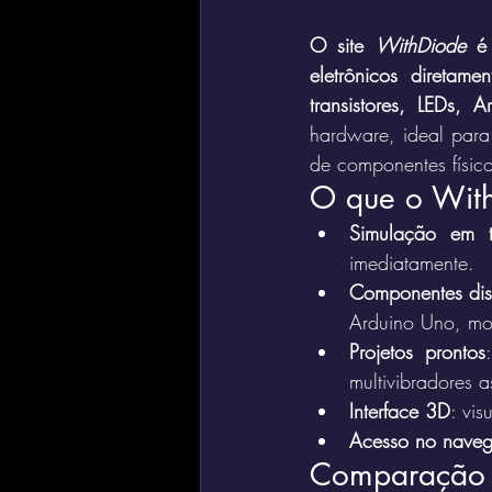
O site 
WithDiode
 é 
eletrônicos diretame
transistores, LEDs, A
hardware, ideal para 
de componentes físico
O que o With
Simulação em 
imediatamente.
Componentes dis
Arduino Uno, mot
Projetos prontos
multivibradores a
Interface 3D
: vi
Acesso no nave
Comparação c