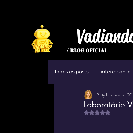
Vadiand
/ BLOG OFICIAL
Todos os posts
interessante
Patty Kuznetsova
20 
inútil
Jogo
ócio
Laboratório V
Avaliado com NaN