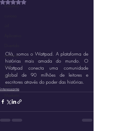
Avaliado com NaN de 5 estrelas.
Instrutivo
curioso
útil
Aplicativo
Divertido
Olá, somos o Wattpad. A plataforma de 
estranho
histórias mais amada do mundo. O 
inútil
Wattpad conecta uma comunidade 
global de 90 milhões de leitores e 
Jogo
escritores através do poder das histórias.
ócio
interessante
Marketin'