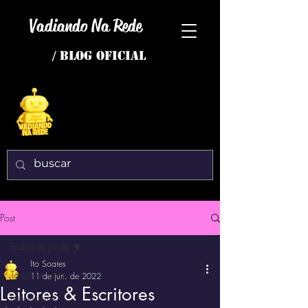
Vadiando Na Rede
/ BLOG OFICIAL
Post
Todos os posts
Ito Soares
Todos os posts
11 de jun. de 2022
Leitores & Escritores
interessante