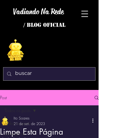
Vadiando Na Rede
/ BLOG OFICIAL
Post
Todos os posts
Ito Soares
Todos os posts
21 de set. de 2023
Limpe Esta Página
interessante