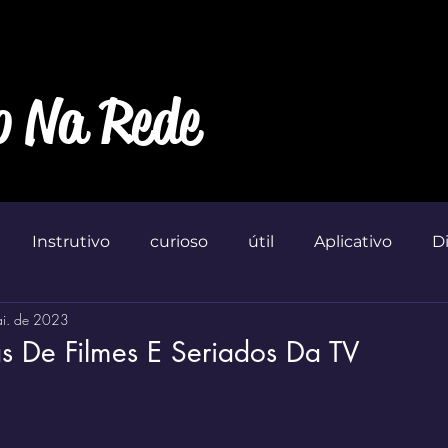
o Na Rede
Instrutivo
curioso
útil
Aplicativo
D
i. de 2023
Marketin'
s De Filmes E Seriados Da TV
 de 5 estrelas.