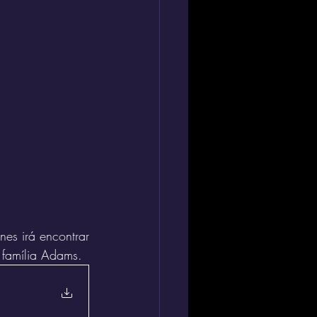
es irá encontrar 
 família Adams. 