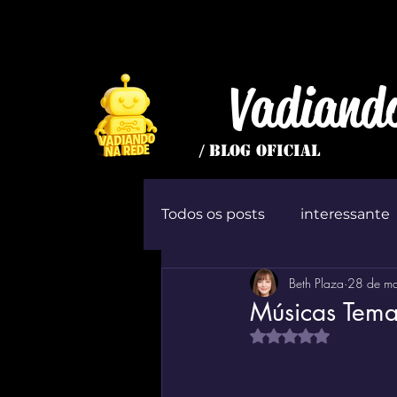
Vadiand
/ BLOG OFICIAL
Todos os posts
interessante
Beth Plaza
28 de ma
inútil
Jogo
ócio
Músicas Tema
Avaliado com NaN