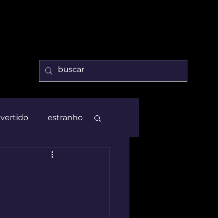
ivertido
estranho