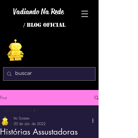
Vadiando Na Rede
/ BLOG OFICIAL
Post
Todos os posts
Ito Soares
Todos os posts
20 de abr. de 2022
Histórias Assustadoras
interessante