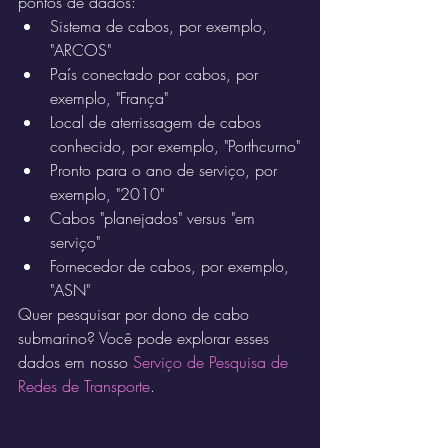
pontos de dados:
Sistema de cabos, por exemplo, 
"ARCOS"
País conectado por cabos, por 
exemplo, "França"
Local de aterrissagem de cabos 
conhecido, por exemplo, "Porthcurno"
Pronto para o ano de serviço, por 
exemplo, "2010"
Cabos "planejados" versus "em 
serviço"
Fornecedor de cabos, por exemplo, 
"ASN"
Quer pesquisar por dono de cabo 
submarino? Você pode explorar esses 
dados em nosso 
Serviço de Pesquisa de 
Redes de Transporte
.