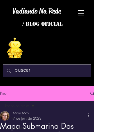
Vadiando Na Rede
/ BLOG OFICIAL
Post
Todos os posts
Mary May
Todos os posts
7 de jun. de 2023
Mapa Submarino Dos
interessante