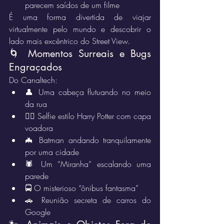
parecem saídos de um filme
É uma forma divertida de viajar 
virtualmente pelo mundo e descobrir o 
lado mais excêntrico do Street View.
🌀 Momentos Surreais e Bugs 
Engraçados
Do Canaltech:
👤 Uma cabeça flutuando no meio 
da rua
🧙‍♂️ Selfie estilo Harry Potter com capa 
voadora
🦇 Batman andando tranquilamente 
por uma cidade
🕷️ Um “Miranha” escalando uma 
parede
🚍 O misterioso “ônibus fantasma”
🚗 Reunião secreta de carros do 
Google