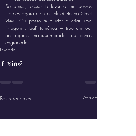
Se quiser, posso te levar a um desses 
lugares agora com o link direto no Street 
View. Ou posso te ajudar a criar uma 
“viagem virtual” temática — tipo um tour 
de lugares mal-assombrados ou cenas 
engraçadas.
Divertido
Posts recentes
Ver tudo