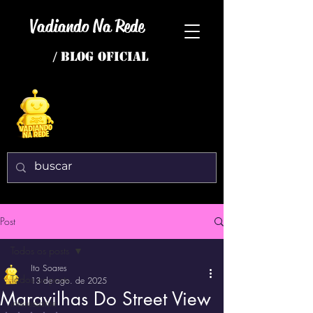
Vadiando Na Rede
/ BLOG OFICIAL
Post
Todos os posts
Ito Soares
Todos os posts
13 de ago. de 2025
Maravilhas Do Street View
interessante