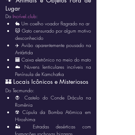
🐾 Animais e Objetos Fora de 
Lugar
Do 
Incrível.club
:
🐇 Um coelho voador flagrado no ar
🐱 Gato censurado por algum motivo 
desconhecido
✈️ Avião aparentemente pousado na 
Antártida
🏧 Caixa eletrônico no meio do mato
☁️ Nuvens lenticulares incríveis na 
Península de Kamchatka
🏰 Locais Icônicos e Misteriosos
Do Tecmundo:
🧛 Castelo do Conde Drácula na 
Romênia
☢️ Cúpula da Bomba Atômica em 
Hiroshima
🏜️ Estradas desérticas com 
formações rochosas bizarras