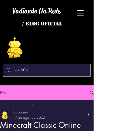
Vadiando Na Rede
/ BLOG OFICIAL
Post
Todos os posts
Ito Soares
Todos os posts
17 de ago. de 2022
Minecraft Classic Online
interessante