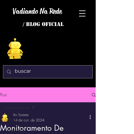
Vadiando Na Rede
/ BLOG OFICIAL
Post
Todos os posts
Ito Soares
Todos os posts
14 de out. de 2024
Monitoramento De
interessante