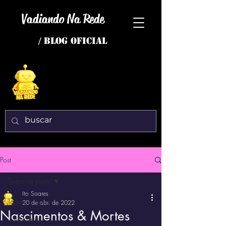
Vadiando Na Rede
/ BLOG OFICIAL
Post
Todos os posts
Ito Soares
Todos os posts
20 de abr. de 2022
Nascimentos & Mortes
interessante