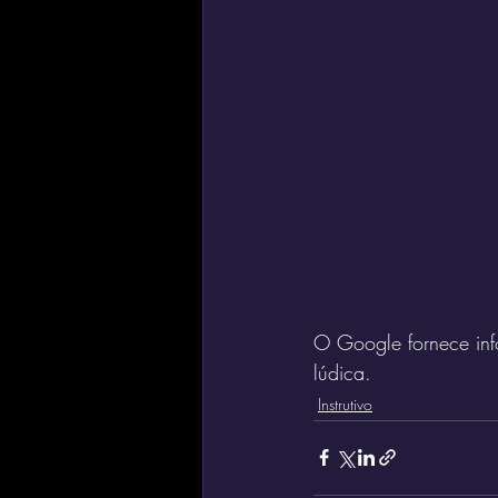
O Google fornece info
lúdica.
Instrutivo