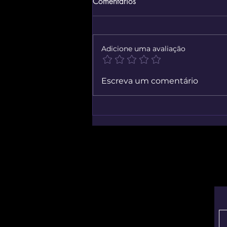
Comentários
Adicione uma avaliação
Simulador Virtual De Reparo
Escreva um comentário
Mecânico