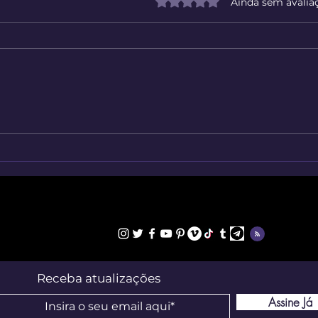
Avaliado com 0 de 5 estrelas
Ainda sem avalia
Figu
Atlas Histórico Mundial
Interativo desde 3000 a.C.
Receba atualizações
Assine Já