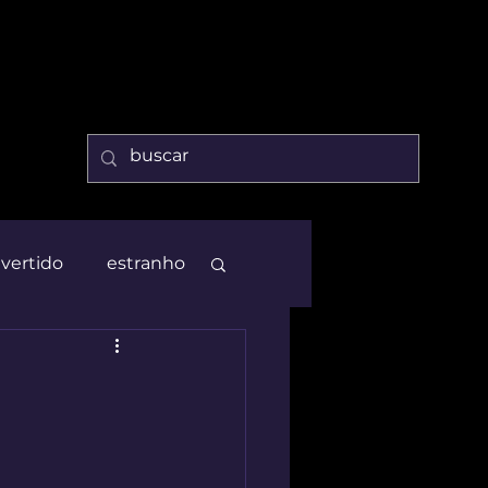
ivertido
estranho