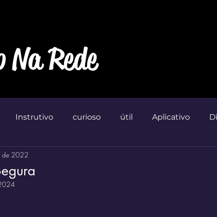
o Na Rede
Instrutivo
curioso
útil
Aplicativo
D
. de 2022
Marketin'
egura
 2024
 de 5 estrelas.