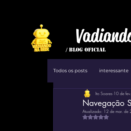
Vadiand
/ BLOG OFICIAL
Todos os posts
interessante
Ito Soares
10 de fev
inútil
Jogo
ócio
Navegação S
Atualizado:
12 de mar. de
Avaliado com NaN