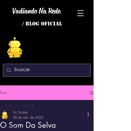
Vadiando Na Rede
/ BLOG OFICIAL
Post
Todos os posts
Ito Soares
Todos os posts
30 de abr. de 2022
O Som Da Selva
interessante