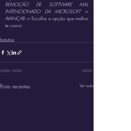
REMOÇÃO DE SOFTWARE MAL-
INTENCIONADO DA MICROSOFT
 -> 
AVANÇAR -> Escolha a opção que melhor 
te convir. 
Instrutivo
Posts recentes
Ver tudo