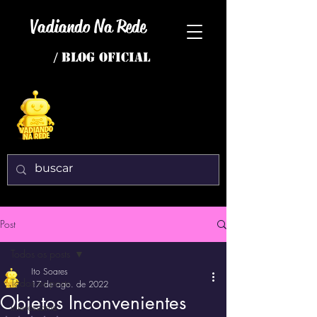
Vadiando Na Rede
/ BLOG OFICIAL
Post
Todos os posts
Ito Soares
Todos os posts
17 de ago. de 2022
Objetos Inconvenientes
interessante