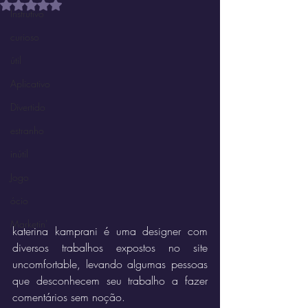
Avaliado com NaN de 5 estrelas.
Instrutivo
curioso
útil
Aplicativo
Divertido
estranho
inútil
Jogo
ócio
Marketin'
katerina kamprani é uma designer com 
diversos trabalhos expostos no site 
uncomfortable, levando algumas pessoas 
que desconhecem seu trabalho a fazer 
comentários sem noção.