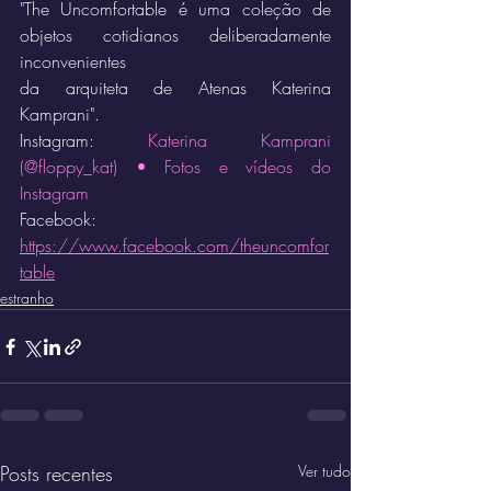
"The Uncomfortable é uma coleção de 
objetos cotidianos deliberadamente 
inconvenientes
da arquiteta de Atenas Katerina 
Kamprani".
Instagram: 
Katerina Kamprani 
(@floppy_kat) • Fotos e vídeos do 
Instagram
Facebook: 
https://www.facebook.com/theuncomfor
table
estranho
Posts recentes
Ver tudo