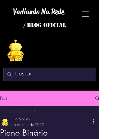
Vadiando Na Rede
/ BLOG OFICIAL
Post
Todos os posts
Ito Soares
Todos os posts
6 de out. de 2025
Piano Binário
interessante