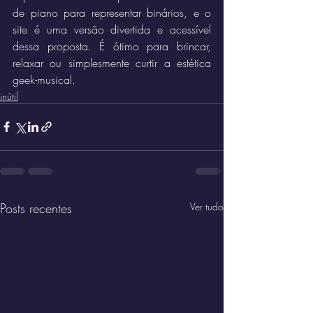
de piano para representar binários, e o 
site é uma versão divertida e acessível 
dessa proposta. É ótimo para brincar, 
relaxar ou simplesmente curtir a estética 
geek-musical.
inútil
Posts recentes
Ver tudo