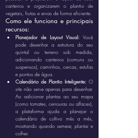
canteiros e organizarem o plantio de 
vegetais, frutas e ervas de forma eficiente.
Como ele funciona e principais 
recursos:
Planejador de Layout Visual:
 Você 
pode desenhar a estrutura do seu 
quintal ou terreno sob medida, 
adicionando canteiros (comuns ou 
suspensos), caminhos, cercas, estufas 
e pontos de água.
Calendário de Plantio Inteligente:
 O 
site não serve apenas para desenhar. 
Ao adicionar plantas ao seu mapa 
(como tomates, cenouras ou alfaces), 
a plataforma ajuda a planejar o 
calendário de cultivo mês a mês, 
mostrando quando semear, plantar e 
colher.