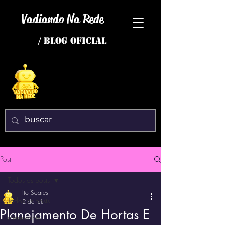
Vadiando Na Rede
/ BLOG OFICIAL
Post
Todos os posts
Ito Soares
Todos os posts
2 de jul.
Planejamento De Hortas E
interessante