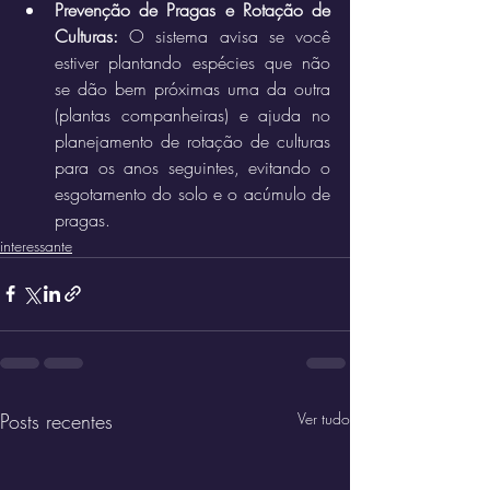
Prevenção de Pragas e Rotação de 
Culturas:
 O sistema avisa se você 
estiver plantando espécies que não 
se dão bem próximas uma da outra 
(plantas companheiras) e ajuda no 
planejamento de rotação de culturas 
para os anos seguintes, evitando o 
esgotamento do solo e o acúmulo de 
pragas.
interessante
Posts recentes
Ver tudo