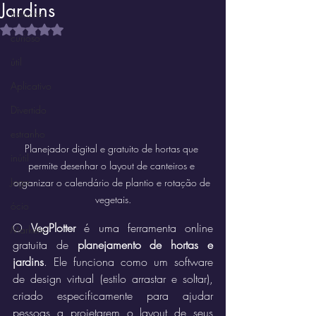
Jardins
Instrutivo
Avaliado com NaN de 5 estrelas.
curioso
útil
Aplicativo
Divertido
estranho
Planejador digital e gratuito de hortas que 
inútil
permite desenhar o layout de canteiros e 
Jogo
organizar o calendário de plantio e rotação de 
vegetais.
ócio
O 
VegPlotter
 é uma ferramenta online 
Marketin'
gratuita de 
planejamento de hortas e 
jardins
. Ele funciona como um software 
de design virtual (estilo arrastar e soltar), 
criado especificamente para ajudar 
pessoas a projetarem o layout de seus 