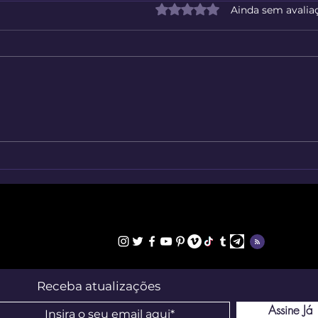
Avaliado com 0 de 5 estrelas
Ainda sem avalia
Assistir Filmes Online
Stum
Te L
Curi
Receba atualizações
Assine Já