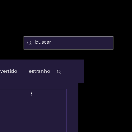
ivertido
estranho