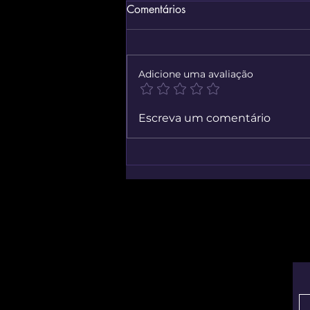
Comentários
Adicione uma avaliação
Simulador Virtual De Reparo
Escreva um comentário
Mecânico