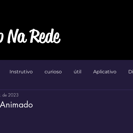
o Na Rede
Instrutivo
curioso
útil
Aplicativo
D
r. de 2023
Marketin'
o Animado
 de 5 estrelas.