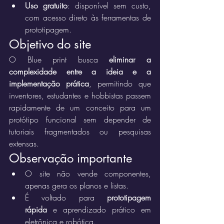
Uso gratuito
: disponível sem custo, 
com acesso direto às ferramentas de 
prototipagem.
Objetivo do site
O Blue print busca 
eliminar a 
complexidade entre a ideia e a 
implementação prática
, permitindo que 
inventores, estudantes e hobbistas passem 
rapidamente de um conceito para um 
protótipo funcional sem depender de 
tutoriais fragmentados ou pesquisas 
extensas.
Observação importante
O site não vende componentes, 
apenas gera os planos e listas.
É voltado para 
prototipagem 
rápida
 e aprendizado prático em 
eletrônica e robótica.