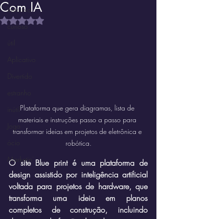
Com IA
Instrutivo
Avaliado com NaN de 5 estrelas.
curioso
útil
Aplicativo
Divertido
estranho
Plataforma que gera diagramas, lista de 
inútil
materiais e instruções passo a passo para 
Jogo
transformar ideias em projetos de eletrônica e 
ócio
robótica.
Marketin'
O site Blue print é uma plataforma de 
design assistido por inteligência artificial 
voltada para projetos de hardware, que 
transforma uma ideia em planos 
completos de construção, incluindo 