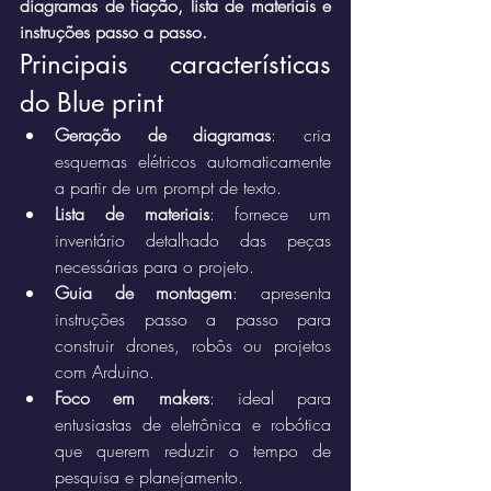
diagramas de fiação, lista de materiais e 
instruções passo a passo.
Principais características 
do Blue print
Geração de diagramas
: cria 
esquemas elétricos automaticamente 
a partir de um prompt de texto.
Lista de materiais
: fornece um 
inventário detalhado das peças 
necessárias para o projeto.
Guia de montagem
: apresenta 
instruções passo a passo para 
construir drones, robôs ou projetos 
com Arduino.
Foco em makers
: ideal para 
entusiastas de eletrônica e robótica 
que querem reduzir o tempo de 
pesquisa e planejamento.