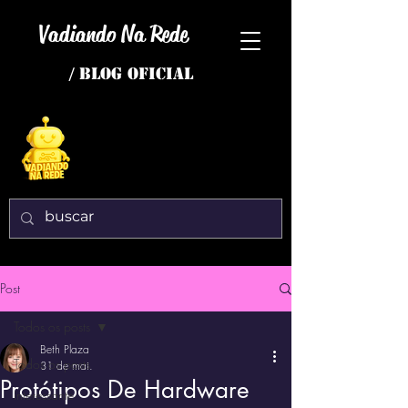
Vadiando Na Rede
/ BLOG OFICIAL
Post
Todos os posts
Beth Plaza
Todos os posts
31 de mai.
Protótipos De Hardware
interessante