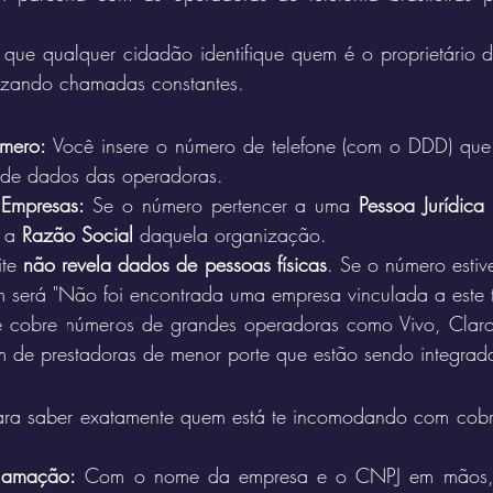
.
r que qualquer cidadão identifique quem é o proprietário 
alizando chamadas constantes.
mero:
 Você insere o número de telefone (com o DDD) que t
de dados das operadoras.
 Empresas:
 Se o número pertencer a uma 
Pessoa Jurídica
 a 
Razão Social
 daquela organização.
te 
não revela dados de pessoas físicas
. Se o número estive
será "Não foi encontrada uma empresa vinculada a este t
e cobre números de grandes operadoras como Vivo, Claro,
m de prestadoras de menor porte que estão sendo integrad
ara saber exatamente quem está te incomodando com cobra
lamação:
 Com o nome da empresa e o CNPJ em mãos, f