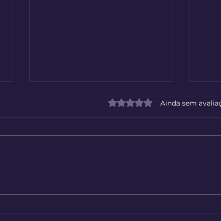
Avaliado com 0 de 5 estrelas
Ainda sem avalia
Milhões de Imagens Sem
O Re
Fundo ao Seu Alcance
Grat
Seu 