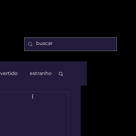
ivertido
estranho