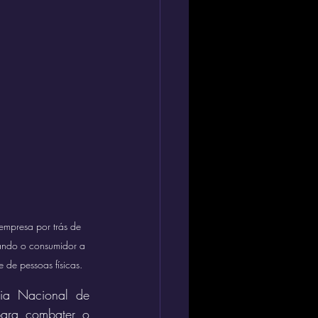
empresa por trás de 
dando o consumidor a 
 de pessoas físicas.
ia Nacional de 
para combater o 