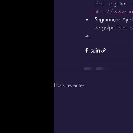
fácil registr
https://www.na
Segurança:
 Ajud
de golpe feitas 
útil
Posts recentes