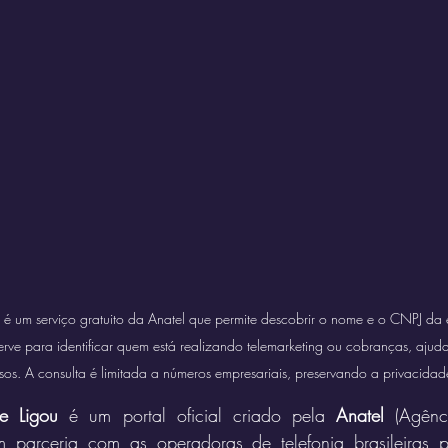
 é um serviço gratuito da Anatel que permite descobrir o nome e o CNPJ da 
erve para identificar quem está realizando telemarketing ou cobranças, aju
os. A consulta é limitada a números empresariais, preservando a privacidade
e Ligou
 é um portal oficial criado pela 
Anatel
 (Agênc
m parceria com as operadoras de telefonia brasileiras 