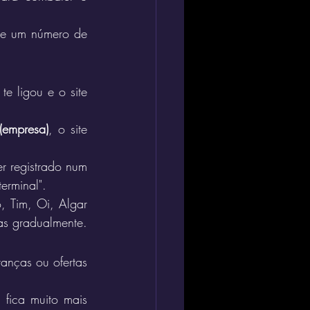
de um número de 
e ligou e o site 
 (empresa)
, o site 
r registrado num 
erminal".
 Tim, Oi, Algar 
as gradualmente.
nças ou ofertas 
ica muito mais 