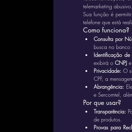
telemarketing abusivo
Sua função é permiti
telefone que está re
Como funciona?
Consulta por Nú
busca no banco 
Identificação de
exibirá o 
CNPJ
 e
Privacidade:
 O si
CPF, a mensagem 
Abrangência:
 El
e Sercomtel, alé
Por que usar?
Transparência:
 P
de produtos.
Provas para Rec