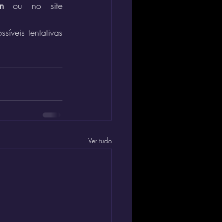
n
 ou no site 
íveis tentativas 
Ver tudo