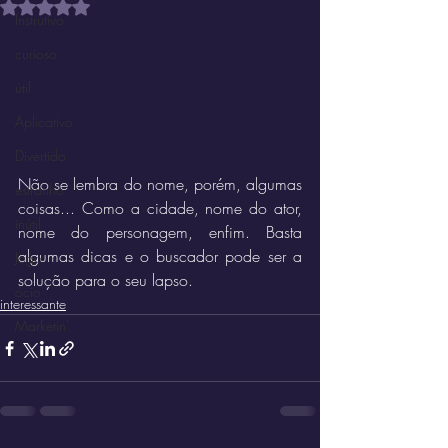
Avaliado com NaN de 5 estrelas.
Instrutivo
curioso
útil
Aplicativo
Divertido
Não se lembra do nome, porém, algumas 
estranho
coisas... Como a cidade, nome do ator, 
inútil
nome do personagem, enfim. Basta 
algumas dicas e o buscador pode ser a 
Jogo
solução para o seu lapso.
ócio
interessante
Marketin'