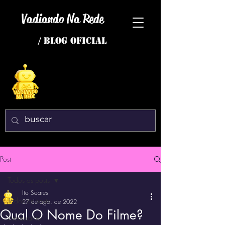
Vadiando Na Rede
/ BLOG OFICIAL
Post
Todos os posts
Ito Soares
Todos os posts
27 de ago. de 2022
Qual O Nome Do Filme?
interessante