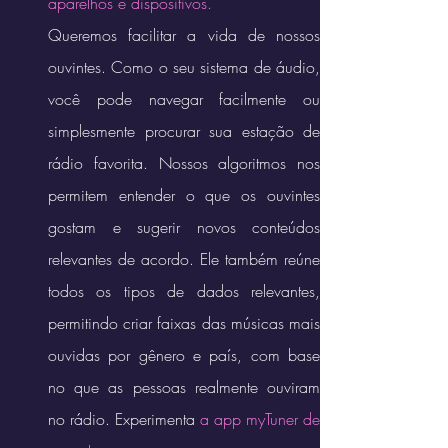
aparelhos e dispositivos.
Queremos facilitar a vida de nossos 
ouvintes. Como o seu sistema de áudio, 
você pode navegar facilmente ou 
simplesmente procurar sua estação de 
rádio favorita. Nossos algoritmos nos 
permitem entender o que os ouvintes 
gostam e sugerir novos conteúdos 
relevantes de acordo. Ele também reúne 
todos os tipos de dados relevantes, 
permitindo criar faixas das músicas mais 
ouvidas por gênero e país, com base 
no que as pessoas realmente ouviram 
no rádio. Experimenta 
a app myTuner de 