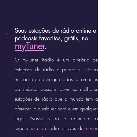
Suas estações de rádio online e 
podcasts favoritos, grátis, no 
myTuner
.
O myTuner Radio é um diretório de 
estações de rádio e podcasts. Nossa 
missão é garantir que todos os amantes 
da música possam ouvir as melhores 
estações de rádio que o mundo tem a 
oferecer, a qualquer hora e em qualquer 
lugar. Nossa visão é aprimorar a 
experiência de rádio através de 
novos 