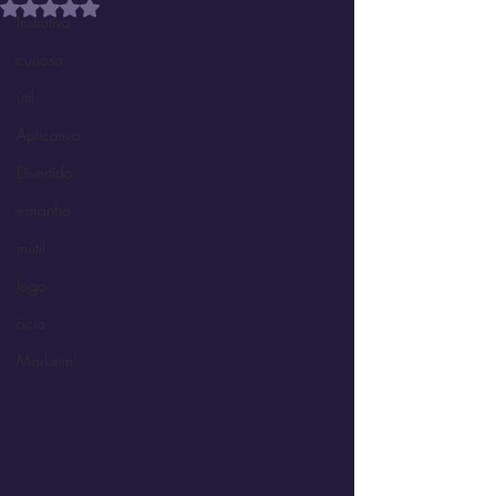
Avaliado com NaN de 5 estrelas.
Instrutivo
curioso
útil
Aplicativo
Divertido
estranho
inútil
Jogo
ócio
Marketin'