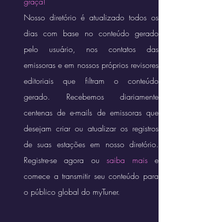
graça!
Nosso diretório é atualizado todos os 
dias com base no conteúdo gerado 
pelo usuário, nos contatos das 
emissoras e em nossos próprios revisores 
editoriais que filtram o conteúdo 
gerado. Recebemos diariamente 
centenas de e-mails de emissoras que 
desejam criar ou atualizar os registros 
de suas estações em nosso diretório. 
Registre-se agora ou 
saiba mais
 e 
comece a transmitir seu conteúdo para 
o público global do myTuner.