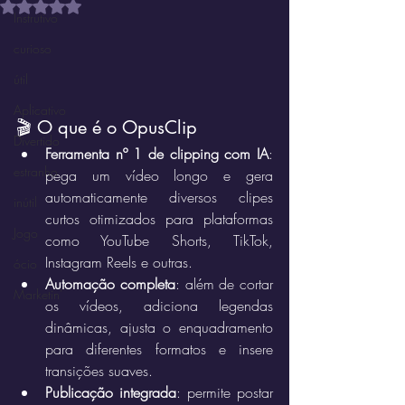
Avaliado com NaN de 5 estrelas.
Instrutivo
curioso
útil
Aplicativo
🎬 O que é o OpusClip
Divertido
Ferramenta nº 1 de clipping com IA
: 
estranho
pega um vídeo longo e gera 
automaticamente diversos clipes 
inútil
curtos otimizados para plataformas 
Jogo
como YouTube Shorts, TikTok, 
Instagram Reels e outras.
ócio
Automação completa
: além de cortar 
Marketin'
os vídeos, adiciona legendas 
dinâmicas, ajusta o enquadramento 
para diferentes formatos e insere 
transições suaves.
Publicação integrada
: permite postar 