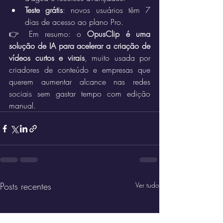
Teste grátis
: novos usuários têm 7 
dias de acesso ao plano Pro.
👉 Em resumo: o 
OpusClip é uma 
solução de IA para acelerar a criação de 
vídeos curtos e virais
, muito usada por 
criadores de conteúdo e empresas que 
querem aumentar alcance nas redes 
sociais sem gastar tempo com edição 
manual.
Posts recentes
Ver tudo