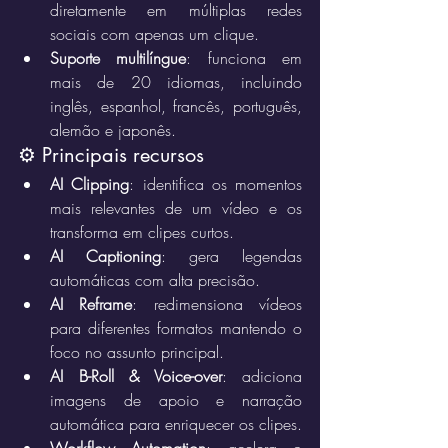
diretamente em múltiplas redes 
sociais com apenas um clique.
Suporte multilíngue
: funciona em 
mais de 20 idiomas, incluindo 
inglês, espanhol, francês, português, 
alemão e japonês.
⚙️ Principais recursos
AI Clipping
: identifica os momentos 
mais relevantes de um vídeo e os 
transforma em clipes curtos.
AI Captioning
: gera legendas 
automáticas com alta precisão.
AI Reframe
: redimensiona vídeos 
para diferentes formatos mantendo o 
foco no assunto principal.
AI B-Roll & Voice-over
: adiciona 
imagens de apoio e narração 
automática para enriquecer os clipes.