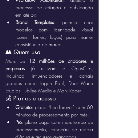
Workflow Automation
: acelera o 
processo de criação e publicação 
em até 5x.
Brand Templates
: permite criar 
modelos com identidade visual 
(cores, fontes, logos) para manter 
consistência de marca.
👥 Quem usa
Mais de 
12 milhões de criadores e 
empresas
 já utilizam o OpusClip, 
incluindo influenciadores e canais 
grandes como Logan Paul, Dhar Mann 
Studios, Jubilee Media e Mark Rober.
💰 Planos e acesso
Gratuito
: plano “free forever” com 60 
minutos de processamento por mês.
Pro
: plano pago com mais tempo de 
processamento, remoção de marca 
d’água e recursos avançados.