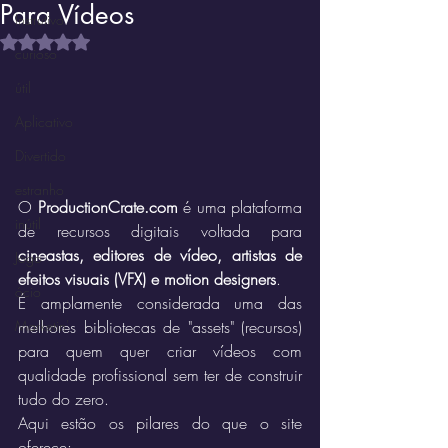
Para Vídeos
Instrutivo
Avaliado com NaN de 5 estrelas.
curioso
útil
Aplicativo
Divertido
estranho
O 
ProductionCrate.com
 é uma plataforma 
inútil
de recursos digitais voltada para 
cineastas, editores de vídeo, artistas de 
Jogo
efeitos visuais (VFX) e motion designers
.
ócio
É amplamente considerada uma das 
melhores bibliotecas de "assets" (recursos) 
Marketin'
para quem quer criar vídeos com 
qualidade profissional sem ter de construir 
tudo do zero.
Aqui estão os pilares do que o site 
oferece: