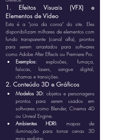
1. Efeitos Visuais (VFX) e 
Elementos de Vídeo
Esta é a "joia da coroa" do site. Eles 
disponibilizam milhares de elementos com 
fundo transparente (canal alfa), prontos 
para serem arrastados para softwares 
como Adobe After Effects ou Premiere Pro.
Exemplos:
 explosões, fumaça, 
faíscas, lasers, sangue digital, 
chamas e transições.
2. Conteúdo 3D e Gráficos
Modelos 3D:
 objetos e personagens 
prontos para serem usados em 
softwares como Blender, Cinema 4D 
ou Unreal Engine.
Ambientes HDRI:
 mapas de 
iluminação para tornar cenas 3D 
mais realistas.