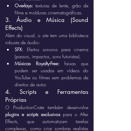
Overlays:
 texturas de lente, grão de 
filme e molduras cinematográficas.
3. Áudio e Música (Sound 
Effects)
Além do visual, o site tem uma biblioteca 
robusta de áudio:
SFX:
 Efeitos sonoros para cinema 
(passos, impactos, sons futuristas).
Músicas Royalty-Free:
 faixas que 
podem ser usadas em vídeos do 
YouTube ou filmes sem problemas de 
direitos de autor.
4. Scripts e Ferramentas 
Próprias
O ProductionCrate também desenvolve 
plugins e scripts exclusivos
 para o After 
Effects, que automatizam tarefas 
complexas, como criar sombras realistas 