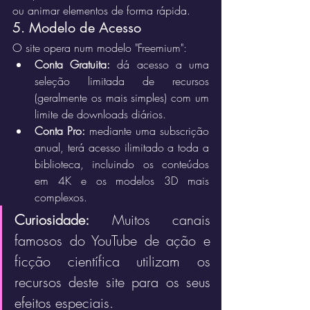
ou animar elementos de forma rápida.
5. Modelo de Acesso
O site opera num modelo "Freemium":
Conta Gratuita:
 dá acesso a uma 
seleção limitada de recursos 
(geralmente os mais simples) com um 
limite de downloads diários.
Conta Pro:
 mediante uma subscrição 
anual, terá acesso ilimitado a toda a 
biblioteca, incluindo os conteúdos 
em 4K e os modelos 3D mais 
complexos.
Curiosidade:
 Muitos canais 
famosos do YouTube de ação e 
ficção científica utilizam os 
recursos deste site para os seus 
efeitos especiais.