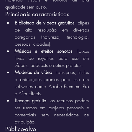
qualidade sem custo.
Principais características
Biblioteca de vídeos gratuitos
: clipes 
de alta resolução em diversas 
categorias (natureza, tecnologia, 
pessoas, cidades).
Músicas e efeitos sonoros
: faixas 
livres de royalties para uso em 
vídeos, podcasts e outros projetos.
Modelos de vídeo
: transições, títulos 
e animações prontos para uso em 
softwares como Adobe Premiere Pro 
e After Effects.
Licença gratuita
: os recursos podem 
ser usados em projetos pessoais e 
comerciais sem necessidade de 
atribuição.
Público-alvo