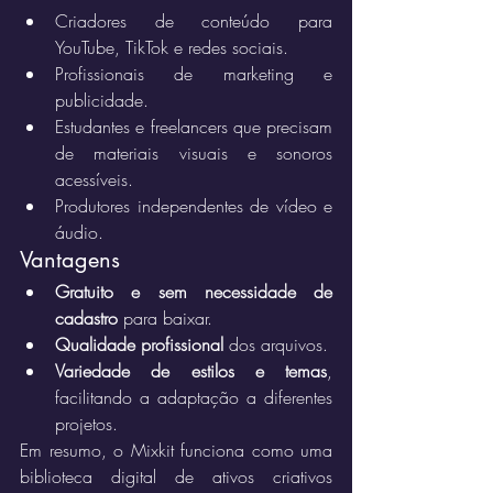
Criadores de conteúdo para 
YouTube, TikTok e redes sociais.
Profissionais de marketing e 
publicidade.
Estudantes e freelancers que precisam 
de materiais visuais e sonoros 
acessíveis.
Produtores independentes de vídeo e 
áudio.
Vantagens
Gratuito e sem necessidade de 
cadastro
 para baixar.
Qualidade profissional
 dos arquivos.
Variedade de estilos e temas
, 
facilitando a adaptação a diferentes 
projetos.
Em resumo, o Mixkit funciona como uma 
biblioteca digital de ativos criativos 