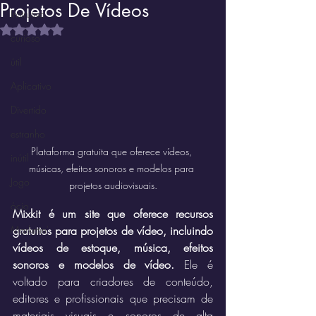
Projetos De Vídeos
Instrutivo
Avaliado com NaN de 5 estrelas.
curioso
útil
Aplicativo
Divertido
estranho
Plataforma gratuita que oferece vídeos, 
inútil
músicas, efeitos sonoros e modelos para 
Jogo
projetos audiovisuais.
ócio
Mixkit é um site que oferece recursos 
gratuitos para projetos de vídeo, incluindo 
Marketin'
vídeos de estoque, música, efeitos 
sonoros e modelos de vídeo.
 Ele é 
voltado para criadores de conteúdo, 
editores e profissionais que precisam de 
materiais visuais e sonoros de alta 