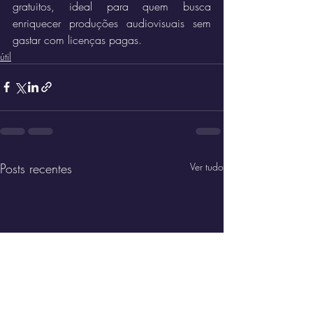
gratuitos, ideal para quem busca 
enriquecer produções audiovisuais sem 
gastar com licenças pagas.
útil
Posts recentes
Ver tudo