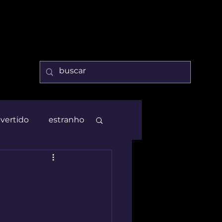
ivertido
estranho