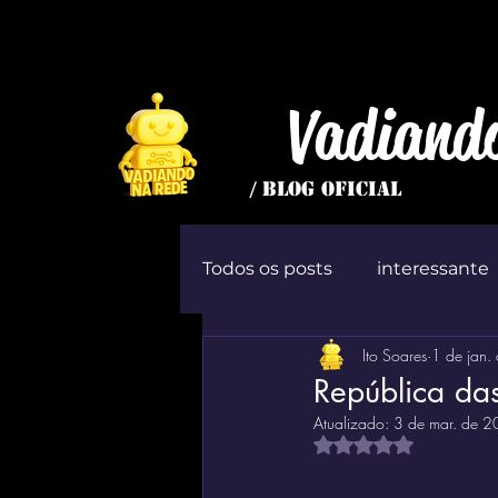
Vadiand
/ BLOG OFICIAL
Todos os posts
interessante
Ito Soares
1 de jan.
inútil
Jogo
ócio
República d
Atualizado:
3 de mar. de 
Avaliado com NaN