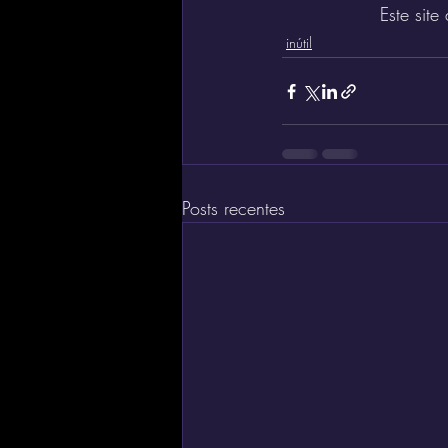
Este sit
inútil
Posts recentes