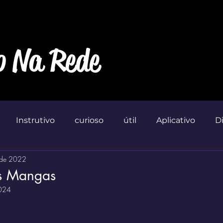
o Na Rede
Instrutivo
curioso
útil
Aplicativo
D
 de 2022
Marketin'
as Mangas
2024
 de 5 estrelas.