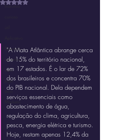
Avaliado com NaN de 5 estrelas.
Instrutivo
curioso
útil
Aplicativo
"A Mata Atlântica abrange cerca 
Divertido
de 15% do território nacional, 
estranho
em 17 estados. É o lar de 72% 
inútil
dos brasileiros e concentra 70% 
Jogo
do PIB nacional. Dela dependem 
ócio
serviços essenciais como 
Marketin'
abastecimento de água, 
regulação do clima, agricultura, 
pesca, energia elétrica e turismo. 
Hoje, restam apenas 12,4% da 