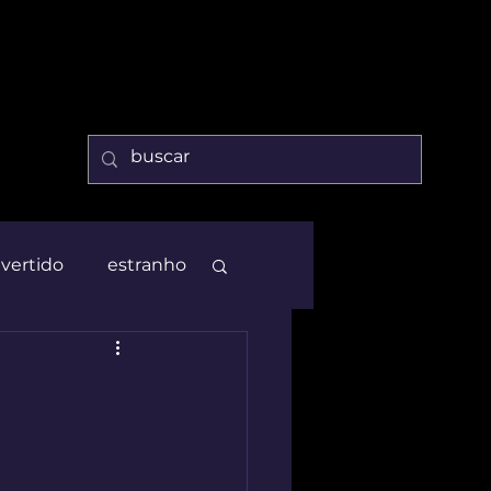
ivertido
estranho