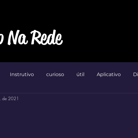
o Na Rede
Instrutivo
curioso
útil
Aplicativo
D
t. de 2021
Marketin'
 de 5 estrelas.