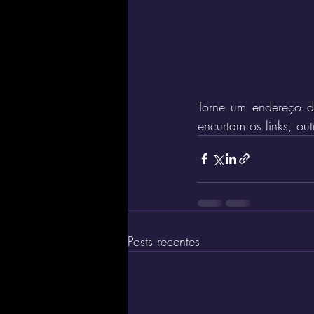
Torne um endereço de
encurtam os links, out
Posts recentes