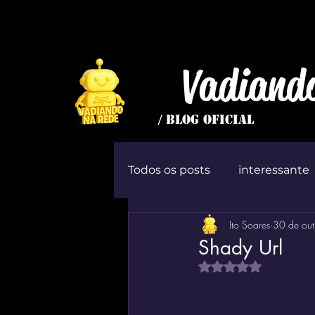
Vadiand
/ BLOG OFICIAL
Todos os posts
interessante
Ito Soares
30 de ou
inútil
Jogo
ócio
Shady Url
Avaliado com NaN