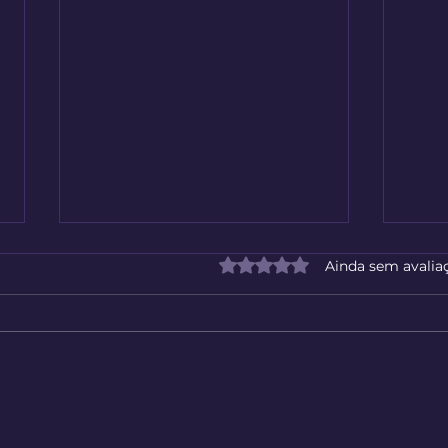
Avaliado com 0 de 5 estrelas
Ainda sem avalia
Humanizador De Textos
AllG
Gerados Por IA
Mode