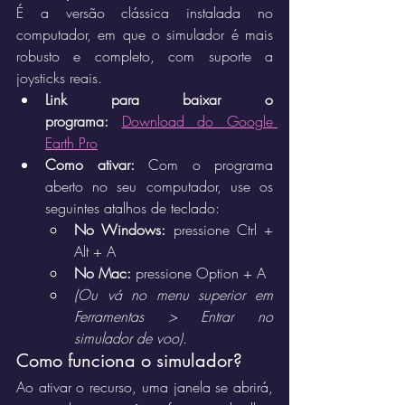
É a versão clássica instalada no 
computador, em que o simulador é mais 
robusto e completo, com suporte a 
joysticks reais.
Link para baixar o 
programa:
Download do Google 
Earth Pro
Como ativar:
 Com o programa 
aberto no seu computador, use os 
seguintes atalhos de teclado:  
No Windows:
 pressione Ctrl + 
Alt + A
No Mac:
 pressione Option + A
(Ou vá no menu superior em 
Ferramentas > Entrar no 
simulador de voo).
Como funciona o simulador?
Ao ativar o recurso, uma janela se abrirá, 