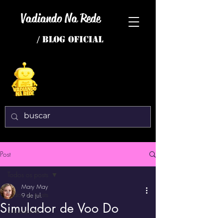
Vadiando Na Rede
/ BLOG OFICIAL
Post
Todos os posts
Mary May
Todos os posts
9 de jul.
Simulador de Voo Do
interessante