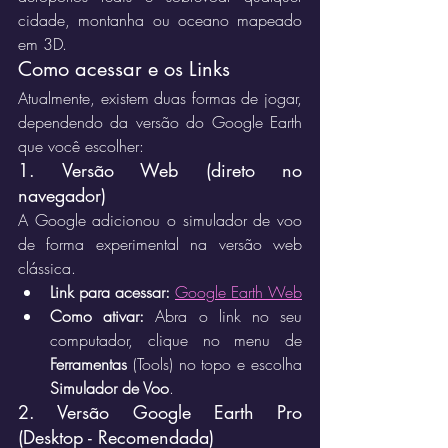
cidade, montanha ou oceano mapeado 
em 3D.  
Como acessar e os Links
Atualmente, existem duas formas de jogar, 
dependendo da versão do Google Earth 
que você escolher:
1. Versão Web (direto no 
navegador)
A Google adicionou o simulador de voo 
de forma experimental na versão web 
clássica.
Link para acessar:
Google Earth Web
Como ativar:
 Abra o link no seu 
computador, clique no menu de 
Ferramentas
 (Tools) no topo e escolha 
Simulador de Voo
.  
2. Versão Google Earth Pro 
(Desktop - Recomendada)