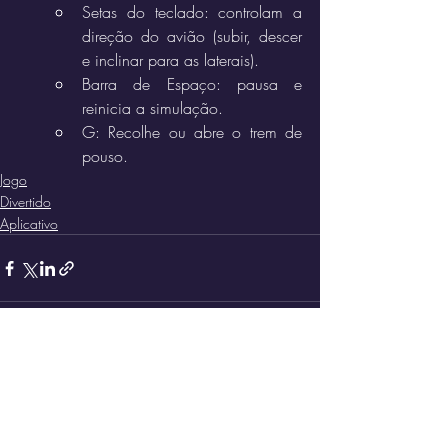
Setas do teclado: controlam a 
direção do avião (subir, descer 
e inclinar para as laterais).  
Barra de Espaço: pausa e 
reinicia a simulação.  
G: Recolhe ou abre o trem de 
pouso.
Jogo
Divertido
Aplicativo
Posts recentes
Ver tudo