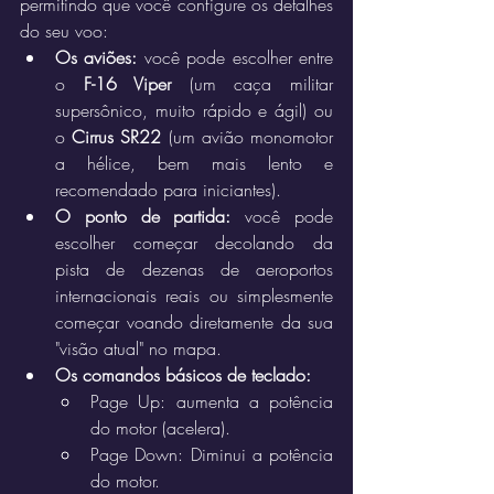
permitindo que você configure os detalhes 
do seu voo:
Os aviões:
 você pode escolher entre 
o 
F-16 Viper
 (um caça militar 
supersônico, muito rápido e ágil) ou 
o 
Cirrus SR22
 (um avião monomotor 
a hélice, bem mais lento e 
recomendado para iniciantes).  
O ponto de partida:
 você pode 
escolher começar decolando da 
pista de dezenas de aeroportos 
internacionais reais ou simplesmente 
começar voando diretamente da sua 
"visão atual" no mapa.  
Os comandos básicos de teclado:
Page Up: aumenta a potência 
do motor (acelera).  
Page Down: Diminui a potência 
do motor.  