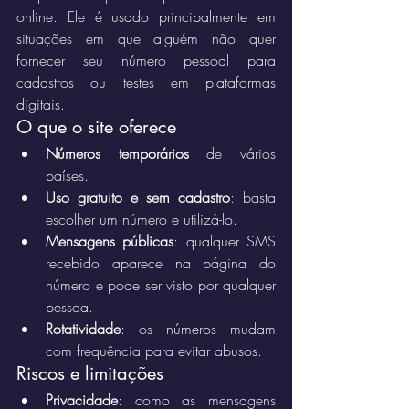
online. Ele é usado principalmente em 
situações em que alguém não quer 
fornecer seu número pessoal para 
cadastros ou testes em plataformas 
digitais.
O que o site oferece
Números temporários
 de vários 
países.
Uso gratuito e sem cadastro
: basta 
escolher um número e utilizá-lo.
Mensagens públicas
: qualquer SMS 
recebido aparece na página do 
número e pode ser visto por qualquer 
pessoa.
Rotatividade
: os números mudam 
com frequência para evitar abusos.
Riscos e limitações
Privacidade
: como as mensagens 