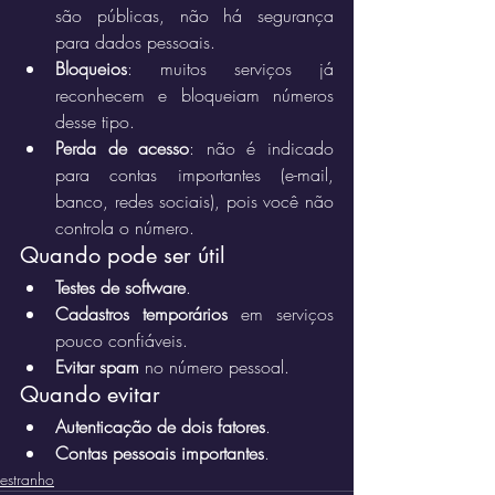
são públicas, não há segurança 
para dados pessoais.
Bloqueios
: muitos serviços já 
reconhecem e bloqueiam números 
desse tipo.
Perda de acesso
: não é indicado 
para contas importantes (e-mail, 
banco, redes sociais), pois você não 
controla o número.
Quando pode ser útil
Testes de software
.
Cadastros temporários
 em serviços 
pouco confiáveis.
Evitar spam
 no número pessoal.
Quando evitar
Autenticação de dois fatores
.
Contas pessoais importantes
.
estranho