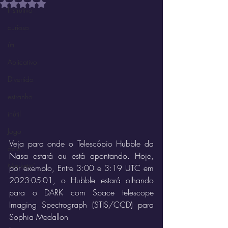
Avaliado com NaN de 5 estrelas.
Instrutivo
curioso
útil
Aplicativo
Divertido
estranho
inútil
Jogo
Veja para onde o Telescópio Hubble da 
ócio
Nasa estará ou está apontando. Hoje, 
Marketin'
por exemplo, Entre 3:00 e 3:19 UTC em 
2023-05-01, o Hubble estará olhando 
para o DARK com Space telescope 
Imaging Spectrograph (STIS/CCD) para 
Sophia Medallon