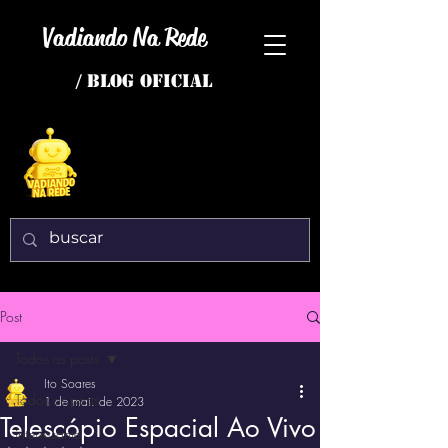
Vadiando Na Rede
/ BLOG OFICIAL
Post
Todos os posts
Ito Soares
Todos os posts
1 de mai. de 2023
Telescópio Espacial Ao Vivo
interessante