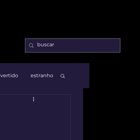
ivertido
estranho