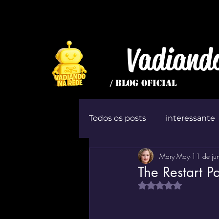
Vadiand
/ BLOG OFICIAL
Todos os posts
interessante
Mary May
11 de ju
inútil
Jogo
ócio
The Restart P
Avaliado com NaN