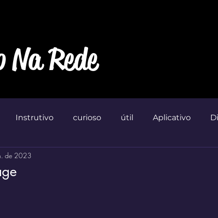
o Na Rede
Instrutivo
curioso
útil
Aplicativo
D
n. de 2023
Marketin'
age
 de 5 estrelas.