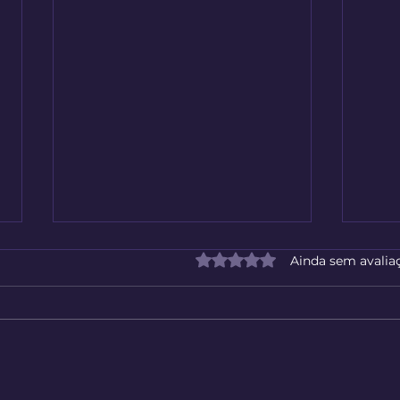
Avaliado com 0 de 5 estrelas
Ainda sem avalia
Bom Dia de Algum Lugar do
Trei