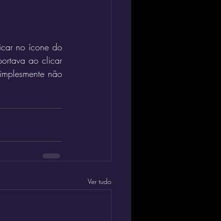
icar no ícone do 
rtava ao clicar 
implesmente não 
Ver tudo