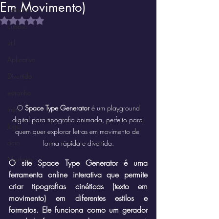
Em Movimento)
Instrutivo
Avaliado com NaN de 5 estrelas.
curioso
útil
Aplicativo
Divertido
estranho
 O 
Space Type Generator
 é um playground 
inútil
digital para tipografia animada, perfeito para 
Jogo
quem quer explorar letras em movimento de 
ócio
forma rápida e divertida.
Marketin'
O site Space Type Generator é uma 
ferramenta online interativa que permite 
criar tipografias cinéticas (texto em 
movimento) em diferentes estilos e 
formatos. Ele funciona como um gerador 