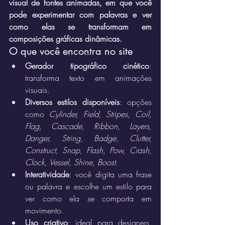
visual de fontes animadas, em que você 
pode experimentar com palavras e ver 
como elas se transformam em 
composições gráficas dinâmicas.
O que você encontra no site
Gerador tipográfico cinético
: 
transforma texto em animações 
visuais.
Diversos estilos disponíveis
: opções 
como 
Cylinder, Field, Stripes, Coil, 
Flag, Cascade, Ribbon, Layers, 
Danger, String, Badge, Clutter, 
Construct, Snap, Flash, Pow, Crash, 
Clock, Vessel, Shine, Boost
.
Interatividade
: você digita uma frase 
ou palavra e escolhe um estilo para 
ver como ela se comporta em 
movimento.
Uso criativo
: ideal para designers, 