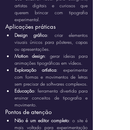
artistas digitais e curiosos que 
querem brincar com tipografia 
experimental.
Aplicações práticas
Design gráfico
: criar elementos 
visuais únicos para pôsteres, capas 
ou apresentações.
Motion design
: gerar ideias para 
animações tipográficas em vídeos.
Exploração artística
: experimentar 
com formas e movimentos de letras 
sem precisar de softwares complexos.
Educação
: ferramenta divertida para 
ensinar conceitos de tipografia e 
movimento.
Pontos de atenção
Não é um editor completo
: o site é 
mais voltado para experimentação 