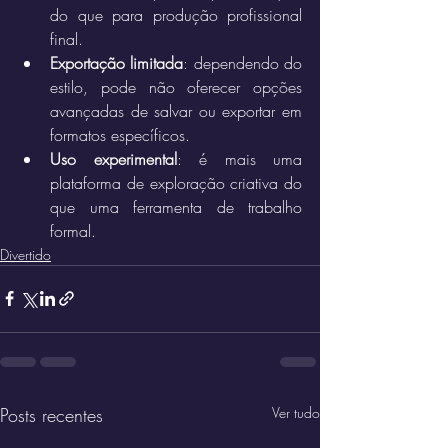
do que para produção profissional 
final.
Exportação limitada
: dependendo do 
estilo, pode não oferecer opções 
avançadas de salvar ou exportar em 
formatos específicos.
Uso experimental
: é mais uma 
plataforma de exploração criativa do 
que uma ferramenta de trabalho 
formal.
Divertido
Posts recentes
Ver tudo