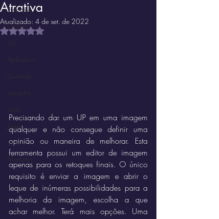
Atrativa
Instrutivo
Atualizado:
4 de set. de 2022
curioso
Avaliado com NaN de 5 estrelas.
útil
Aplicativo
Divertido
estranho
inútil
Precisando dar um UP em uma imagem 
Jogo
qualquer e não consegue definir uma 
opinião ou maneira de melhorar. Esta 
ócio
ferramenta possui um editor de imagem 
Marketin'
apenas para os retoques finais. O único 
requisito é enviar a imagem e abrir o 
leque de inúmeras possibilidades para a 
melhoria da imagem, escolha a que 
achar melhor. Terá mais opções. Uma 