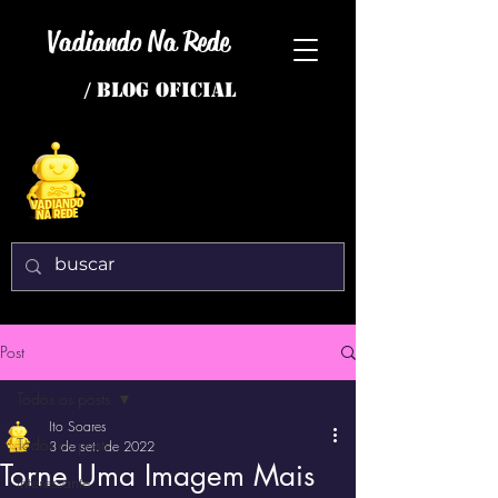
Vadiando Na Rede
/ BLOG OFICIAL
Post
Todos os posts
Ito Soares
Todos os posts
3 de set. de 2022
Torne Uma Imagem Mais
interessante