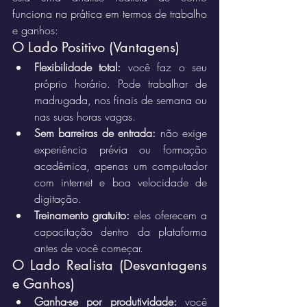
funciona na prática em termos de trabalho 
e ganhos:
O Lado Positivo (Vantagens)
Flexibilidade total:
 você faz o seu 
próprio horário. Pode trabalhar de 
madrugada, nos finais de semana ou 
nas suas horas vagas.
Sem barreiras de entrada:
 não exige 
experiência prévia ou formação 
acadêmica, apenas um computador 
com internet e boa velocidade de 
digitação.
Treinamento gratuito:
 eles oferecem a 
capacitação dentro da plataforma 
antes de você começar.
O Lado Realista (Desvantagens 
e Ganhos)
Ganha-se por produtividade:
 você 