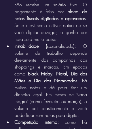
não recebe um salário fixo. O 
pagamento é feito por 
bloco de 
notas fiscais digitadas e aprovadas
. 
Se o movimento estiver baixo ou se 
você digitar devagar, o ganho por 
hora será muito baixo.
Instabilidade (
sazonalidade
):
 O 
volume de trabalho depende 
diretamente das campanhas dos 
shoppings e marcas. Em épocas 
como 
Black Friday, Natal, Dia das 
Mães e Dia dos Namorados
, há 
muitas notas e dá para tirar um 
dinheiro legal. Em meses de "vaca 
magra" (como fevereiro ou março), o 
volume cai drasticamente e você 
pode ficar sem notas para digitar.
Competição interna:
 como há 