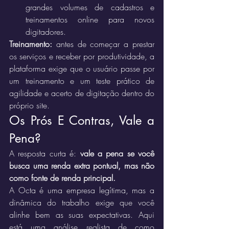
grandes volumes de cadastros e 
treinamentos online para novos 
digitadores.
Treinamento:
 antes de começar a prestar 
os serviços e receber por produtividade, a 
plataforma exige que o usuário passe por 
um treinamento e um teste prático de 
agilidade e acerto de digitação dentro do 
próprio site.
Os Prós E Contras, Vale a 
Pena?
A resposta curta é: 
vale a pena se você 
busca uma renda extra pontual, mas não 
como fonte de renda principal.
A Octa é uma empresa legítima, mas a 
dinâmica do trabalho exige que você 
alinhe bem as suas expectativas. Aqui 
está uma análise realista de como 