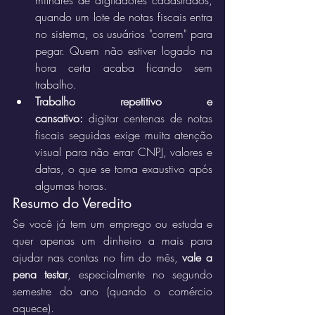
milhares de digitadores cadastrados, 
quando um lote de notas fiscais entra 
no sistema, os usuários "correm" para 
pegar. Quem não estiver logado na 
hora certa acaba ficando sem 
trabalho.
Trabalho repetitivo e 
cansativo:
 digitar centenas de notas 
fiscais seguidas exige muita atenção 
visual para não errar CNPJ, valores e 
datas, o que se torna exaustivo após 
algumas horas.
Resumo do Veredito
Se você já tem um emprego ou estuda e 
quer apenas um dinheiro a mais para 
ajudar nas contas no fim do mês, 
vale a 
pena testar
, especialmente no segundo 
semestre do ano (quando o comércio 
aquece).