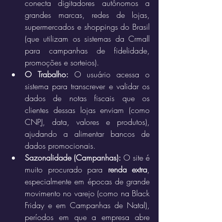
conecta digitadores autônomos a 
grandes marcas, redes de lojas, 
supermercados e shoppings do Brasil 
(que utilizam os sistemas da Crmall 
para campanhas de fidelidade, 
promoções e sorteios).
O Trabalho:
 O usuário acessa o 
sistema para transcrever e validar os 
dados de notas fiscais que os 
clientes dessas lojas enviam (como 
CNPJ, data, valores e produtos), 
ajudando a alimentar bancos de 
dados promocionais.
Sazonalidade (Campanhas):
 O site é 
muito procurado para 
renda extra
, 
especialmente em épocas de grande 
movimento no varejo (como na Black 
Friday e em Campanhas de Natal), 
períodos em que a empresa abre 