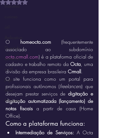
Avaliado com NaN de 5 estrelas.
Instrutivo
curioso
útil
Aplicativo
O 
homeocta.com
 (frequentemente 
Divertido
associado ao subdomínio 
octa.crmall.com
) é a plataforma oficial de 
estranho
cadastro e trabalho remoto da 
Octa
, uma 
inútil
divisão da empresa brasileira 
Crmall
.
O site funciona como um portal para 
Jogo
profissionais autônomos (
freelancers
) que 
ócio
desejam prestar serviços de 
digitação e 
Marketin'
digitação automatizada (lançamento) de 
notas fiscais
 a partir de casa (Home 
Office).
Como a plataforma funciona:
Intermediação de Serviços:
 A Octa 