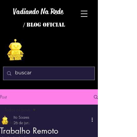
Vadiando Na Rede
/ BLOG OFICIAL
Post
Todos os posts
Ito Soares
Todos os posts
26 de jun.
Trabalho Remoto
interessante