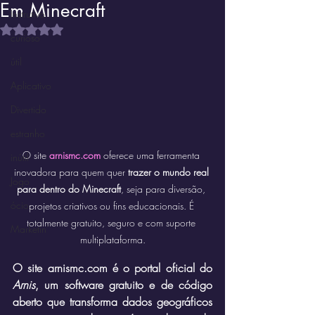
Em Minecraft
Instrutivo
Avaliado com NaN de 5 estrelas.
curioso
útil
Aplicativo
Divertido
estranho
O site 
arnismc.com
 oferece uma ferramenta 
inútil
inovadora para quem quer 
trazer o mundo real 
Jogo
para dentro do Minecraft
, seja para diversão, 
ócio
projetos criativos ou fins educacionais. É 
totalmente gratuito, seguro e com suporte 
Marketin'
multiplataforma.
O site arnismc.com é o portal oficial do 
Arnis
, um software gratuito e de código 
aberto que transforma dados geográficos 