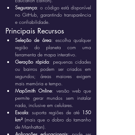
Education Edition).
Segurança
: o código está disponível 
no GitHub, garantindo transparência 
e confiabilidade.
Principais Recursos
Seleção de área
: escolha qualquer 
região do planeta com uma 
ferramenta de mapa interativo.
Geração rápida
: pequenas cidades 
ou bairros podem ser criados em 
segundos; áreas maiores exigem 
mais memória e tempo.
MapSmith Online
: versão web que 
permite gerar mundos sem instalar 
nada, inclusive em celulares.
Escala
: suporta regiões de até 
150 
km²
 (mais que o dobro do tamanho 
de Manhattan).
Aplicações educacionais
: pode ser 