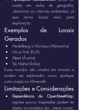
usado em aulas de geografia, 
urbanismo ou ciências ambientais, já 
que recria locais reais para 
exploração.
Exemplos de Locais 
Gerados
Heidelberg e Munique (Alemanha)
Nova York (EUA)
Alpes (Áustria)
Taj Mahal (Índia)
Esses mundos são criados em minutos e 
podem ser explorados como qualquer 
outro mapa no Minecraft.
Limitações e Considerações
Dependência do OpenStreetMap
: 
regiões pouco mapeadas podem ter 
dados incompletos (ex.: áreas rurais).