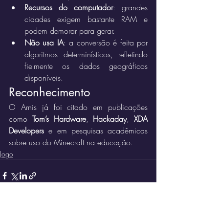
Recursos do computador
: grandes 
cidades exigem bastante RAM e 
podem demorar para gerar.
Não usa IA
: a conversão é feita por 
algoritmos determinísticos, refletindo 
fielmente os dados geográficos 
disponíveis.
Reconhecimento
O Arnis já foi citado em publicações 
como 
Tom’s Hardware
, 
Hackaday
, 
XDA 
Developers
 e em pesquisas acadêmicas 
sobre uso do Minecraft na educação.
Jogo