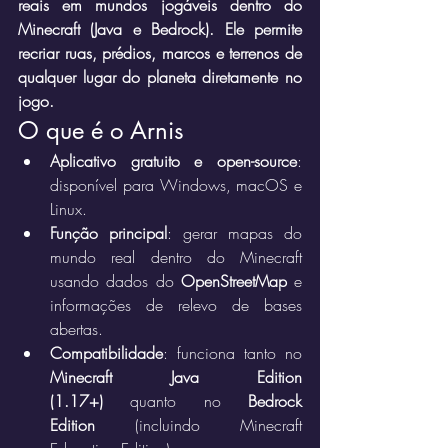
reais em mundos jogáveis dentro do 
Minecraft (Java e Bedrock). Ele permite 
recriar ruas, prédios, marcos e terrenos de 
qualquer lugar do planeta diretamente no 
jogo.
O que é o Arnis
Aplicativo gratuito e open-source
: 
disponível para Windows, macOS e 
Linux.
Função principal
: gerar mapas do 
mundo real dentro do Minecraft 
usando dados do 
OpenStreetMap
 e 
informações de relevo de bases 
abertas.
Compatibilidade
: funciona tanto no 
Minecraft Java Edition 
(1.17+)
 quanto no 
Bedrock 
Edition
 (incluindo Minecraft 