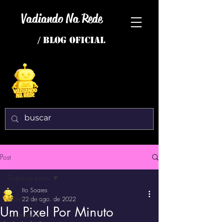
Vadiando Na Rede
/ BLOG OFICIAL
Post
Todos os posts
Ito Soares
Todos os posts
22 de ago. de 2022
Um Pixel Por Minuto
interessante