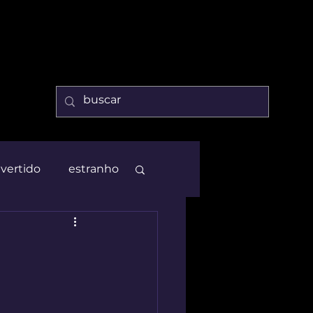
ivertido
estranho