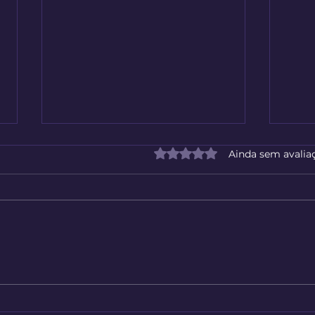
Avaliado com 0 de 5 estrelas
Ainda sem avalia
Bom Dia de Algum Lugar do
Trei
Planeta
Port