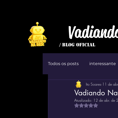
Vadiand
/ BLOG OFICIAL
Todos os posts
interessante
Ito Soares
11 de ab
inútil
Jogo
ócio
Vadiando Na
Atualizado:
12 de abr. de
Avaliado com NaN