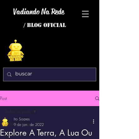
Vadiando Na Rede
/ BLOG OFICIAL
Post
Todos os posts
Ito Soares
Todos os posts
9 de jan. de 2022
Explore A Terra, A Lua Ou
interessante