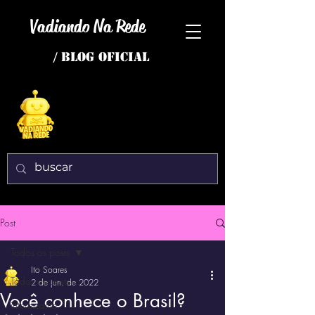
Vadiando Na Rede
/ BLOG OFICIAL
Post
Todos os posts
Ito Soares
Todos os posts
2 de jun. de 2022
Você conhece o Brasil?
interessante