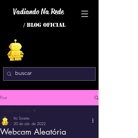
Vadiando Na Rede
/ BLOG OFICIAL
Post
Todos os posts
Ito Soares
Todos os posts
20 de abr. de 2022
Webcam Aleatória
interessante