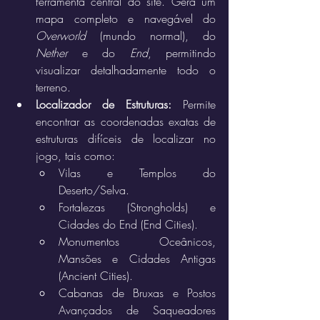
ferramenta central do site. Gera um 
mapa completo e navegável do 
Overworld
 (mundo normal), do 
Nether
 e do 
End
, permitindo 
visualizar detalhadamente todo o 
terreno.
Localizador de Estruturas:
 Permite 
encontrar as coordenadas exatas de 
estruturas difíceis de localizar no 
jogo, tais como:
Vilas e Templos do 
Deserto/Selva.
Fortalezas (Strongholds) e 
Cidades do End (End Cities).
Monumentos Oceânicos, 
Mansões e Cidades Antigas 
(Ancient Cities).
Cabanas de Bruxas e Postos 
Avançados de Saqueadores 