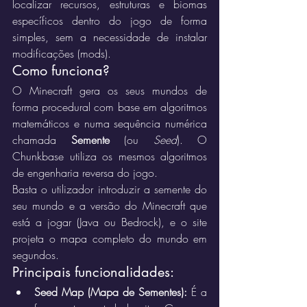
localizar recursos, estruturas e biomas 
específicos dentro do jogo de forma 
simples, sem a necessidade de instalar 
modificações (mods).
Como funciona?
O Minecraft gera os seus mundos de 
forma procedural com base em algoritmos 
matemáticos e numa sequência numérica 
chamada 
Semente
 (ou 
Seed
). O 
Chunkbase utiliza os mesmos algoritmos 
de engenharia reversa do jogo.
Basta o utilizador introduzir a semente do 
seu mundo e a versão do Minecraft que 
está a jogar (Java ou Bedrock), e o site 
projeta o mapa completo do mundo em 
segundos.
Principais funcionalidades:
Seed Map (Mapa de Sementes):
 É a 