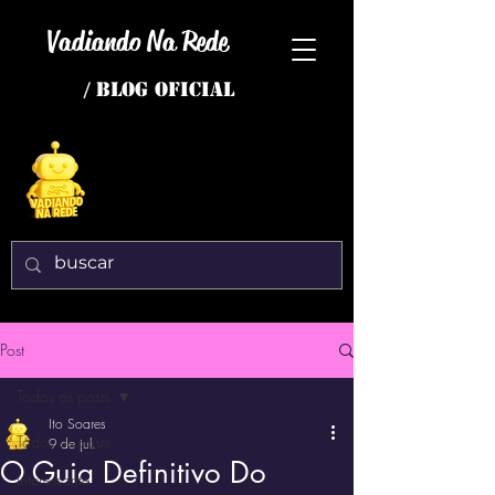
Vadiando Na Rede
/ BLOG OFICIAL
Post
Todos os posts
Ito Soares
Todos os posts
9 de jul.
O Guia Definitivo Do
interessante