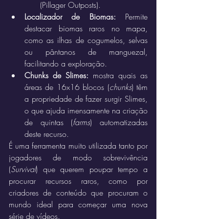
(Pillager Outposts).
Localizador de Biomas:
 Permite 
destacar biomas raros no mapa, 
como as ilhas de cogumelos, selvas 
ou pântanos de manguezal, 
facilitando a exploração.
Chunks de Slimes:
 mostra quais as 
áreas de 16x16 blocos (
chunks
) têm 
a propriedade de fazer surgir Slimes, 
o que ajuda imensamente na criação 
de quintas (
farms
) automatizadas 
deste recurso.
É uma ferramenta muito utilizada tanto por 
jogadores de modo sobrevivência 
(
Survival
) que querem poupar tempo a 
procurar recursos raros, como por 
criadores de conteúdo que procuram o 
mundo ideal para começar uma nova 
série de vídeos.